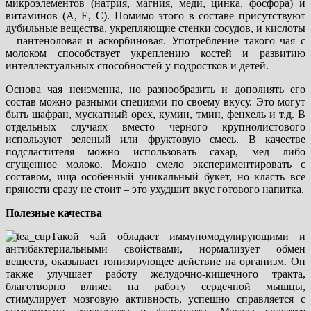
микроэлементов (натрия, магния, меди, цинка, фосфора) и
витаминов (А, Е, С). Помимо этого в составе присутствуют
дубильные вещества, укрепляющие стенки сосудов, и кислоты
– пантеноловая и аскорбиновая. Употребление такого чая с
молоком способствует укреплению костей и развитию
интеллектуальных способностей у подростков и детей.
Основа чая неизменна, но разнообразить и дополнять его
состав можно разными специями по своему вкусу. Это могут
быть шафран, мускатный орех, кумин, тмин, фенхель и т.д. В
отдельных случаях вместо черного крупнолистового
используют зеленый или фруктовую смесь. В качестве
подсластителя можно использовать сахар, мед либо
сгущенное молоко. Можно смело экспериментировать с
составом, ища особенный уникальный букет, но класть все
пряности сразу не стоит – это ухудшит вкус готового напитка.
Полезные качества
Такой чай обладает иммуномодулирующими и
антибактериальными свойствами, нормализует обмен
веществ, оказывает тонизирующее действие на организм. Он
также улучшает работу желудочно-кишечного тракта,
благотворно влияет на работу сердечной мышцы,
стимулирует мозговую активность, успешно справляется с