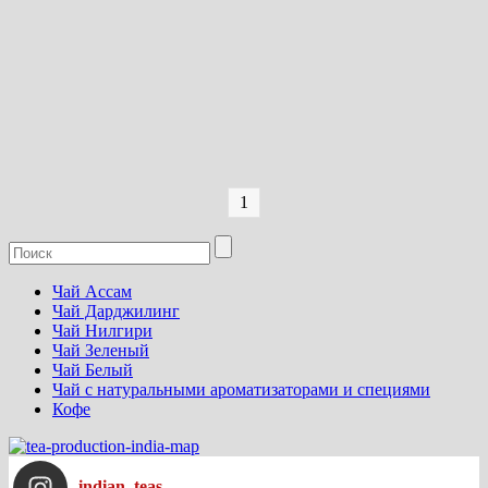
1
Чай Ассам
Чай Дарджилинг
Чай Нилгири
Чай Зеленый
Чай Белый
Чай с натуральными ароматизаторами и специями
Кофе
indian_teas