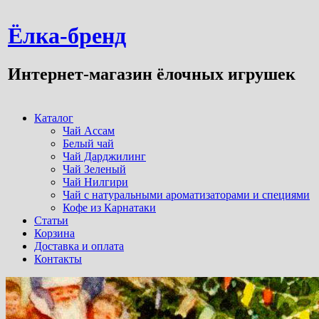
Ёлка-бренд
Интернет-магазин ёлочных игрушек
Каталог
Чай Ассам
Белый чай
Чай Дарджилинг
Чай Зеленый
Чай Нилгири
Чай с натуральными ароматизаторами и специями
Кофе из Карнатаки
Статьи
Корзина
Доставка и оплата
Контакты