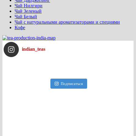
Чай Дарджилинг
Чай Нилгири
Чай Зеленый
Чай Белый
Чай с натуральными ароматизаторами и специями
Кофе
indian_teas
Подписаться