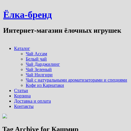
Ёлка-бренд
Интернет-магазин ёлочных игрушек
Каталог
Чай Ассам
Белый чай
Чай Дарджилинг
Чай Зеленый
Чай Нилгири
Чай с натуральными ароматизаторами и специями
Кофе из Карнатаки
Статьи
Корзина
Доставка и оплата
Контакты
Tag Archive for Кашмир